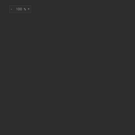
-
+
%